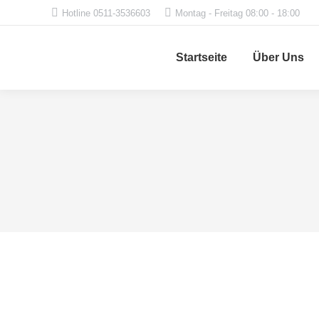
Hotline 0511-3536603
Montag - Freitag 08:00 - 18:00
Startseite
Über Uns
Photography