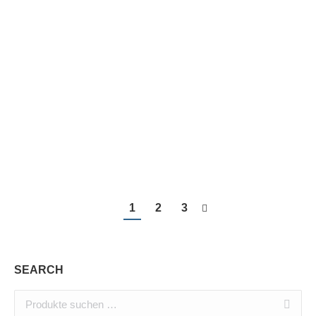
Ausgabe Mai 2019
2,99
€
In den Warenkorb
1
2
3
SEARCH