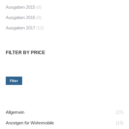
Ausgaben 2015
(0)
Ausgaben 2016
(0)
Ausgaben 2017
(12)
FILTER BY PRICE
Min.
Ma
Preis
Pre
Filter
Allgemein
(27)
Anzeigen für Wohnmobile
(13)