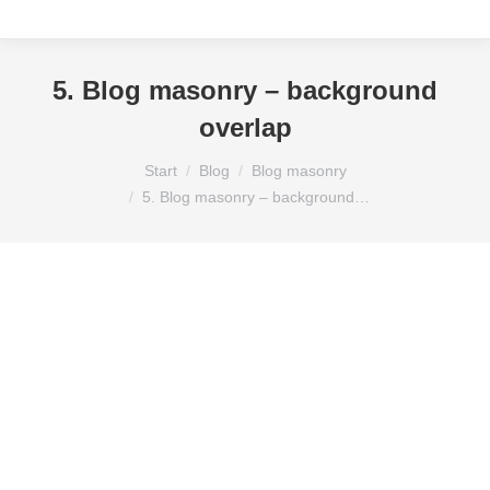
5. Blog masonry – background
overlap
Sie befinden sich hier:
Start
Blog
Blog masonry
5. Blog masonry – background…