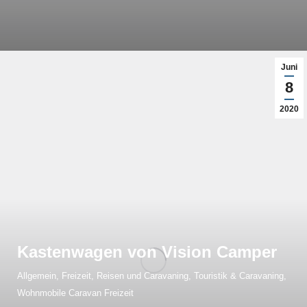
Juni
8
2020
Kastenwagen von Vision Camper
Allgemein
,
Freizeit, Reisen und Caravaning
,
Touristik & Caravaning
,
Wohnmobile Caravan Freizeit