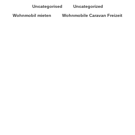
Uncategorised
Uncategorized
Wohnmobil mieten
Wohnmobile Caravan Freizeit
Juli
7
2022
Große Vorfreude auf die
weltgrößte Caravaning-Messe
Caravan Salon Düsseldorf
,
Wohnmobile Caravan Freizeit
In der Halle 3 des CARAVAN SALON Düsseldorf